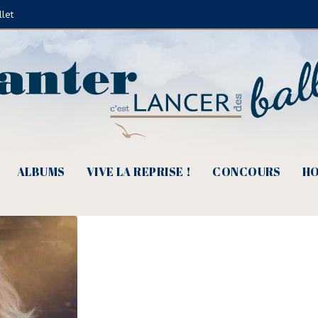
llet
ne, une fille qui jette son pavé d
e)
ALBUMS
VIVE LA REPRISE !
CONCOURS
HO