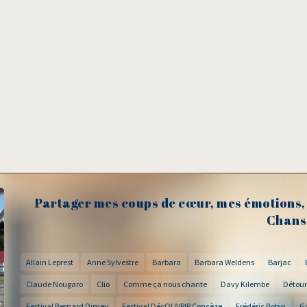
Partager mes coups de cœur, mes émotions, 
Chans
Allain Leprest
Anne Sylvestre
Barbara
Barbara Weldens
Barjac
Claude Nougaro
Clio
Comme ça nous chante
Davy Kilembe
Détour
Festival Bernard Dimey
Festival DécOUVRIR Concèze
Frédéric Bobin
G