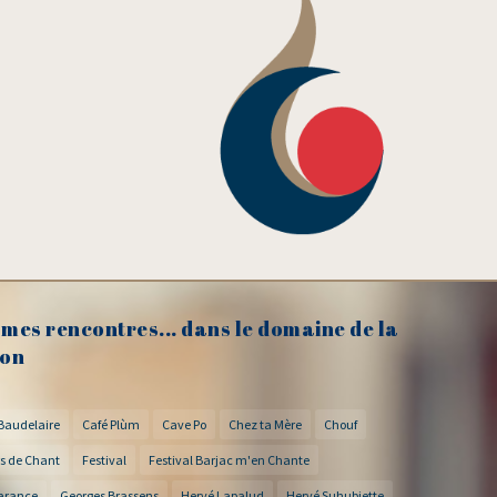
mes rencontres... dans le domaine de la
on
Baudelaire
Café Plùm
Cave Po
Chez ta Mère
Chouf
s de Chant
Festival
Festival Barjac m'en Chante
arance
Georges Brassens
Hervé Lapalud
Hervé Suhubiette