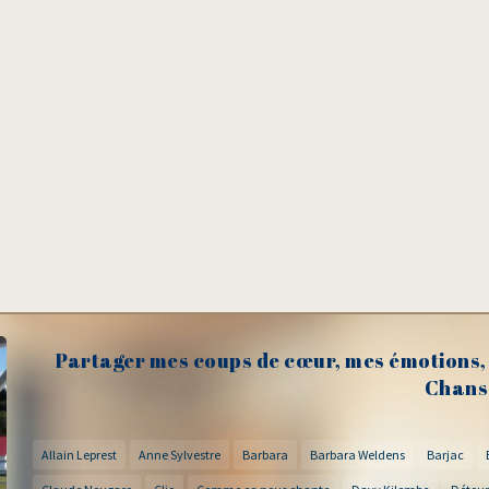
Partager mes coups de cœur, mes émotions, 
Chans
Allain Leprest
Anne Sylvestre
Barbara
Barbara Weldens
Barjac