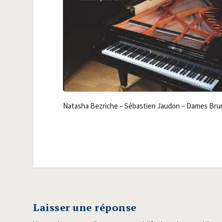
Nata­sha Bez­riche – Sébas­tien Jau­don – Dames Br
Laisser une réponse