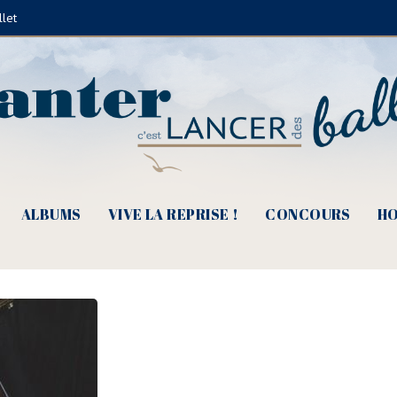
llet
astien Jaudon – Dames Brunes – 
ALBUMS
VIVE LA REPRISE !
CONCOURS
HO