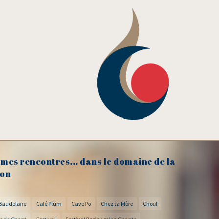
mes rencontres... dans le domaine de la
on
Baudelaire
Café Plùm
Cave Po
Chez ta Mère
Chouf