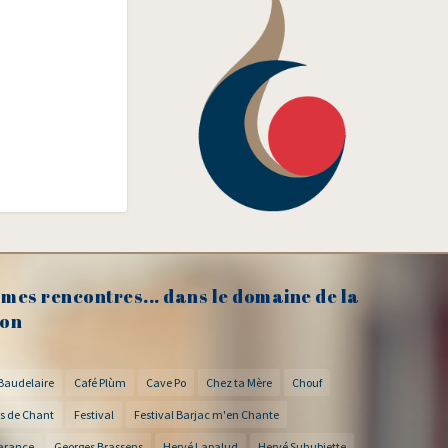
mes rencontres... dans le domaine de la
on
Baudelaire
Café Plùm
Cave Po
Chez ta Mère
Chouf
s de Chant
Festival
Festival Barjac m'en Chante
arance
Georges Brassens
Hervé Lapalud
Hervé Suhubiette