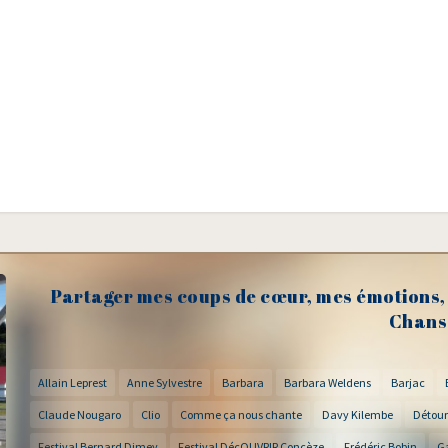
Partager mes coups de cœur, mes émotions, 
Chans
Allain Leprest
Anne Sylvestre
Barbara
Barbara Weldens
Barjac
Claude Nougaro
Clio
Comme ça nous chante
Davy Kilembe
Détour
Festival Bernard Dimey
Festival DécOUVRIR Concèze
Frédéric Bobin
G