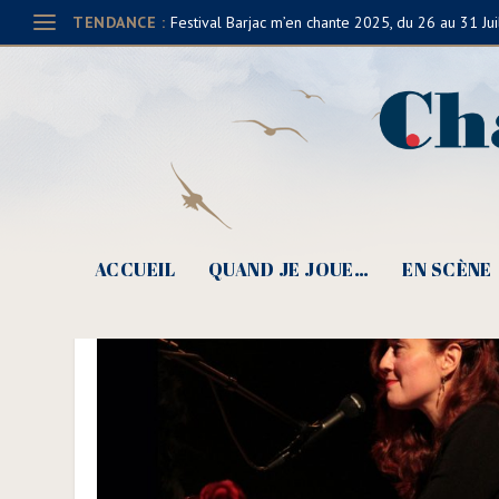
TENDANCE :
Festival Barjac m’en chante 2025, du 26 au 31 Jui
ACCUEIL
QUAND JE JOUE…
EN SCÈNE