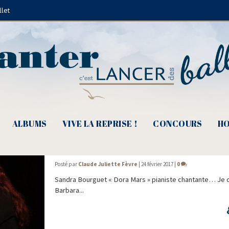
llet
Autres
ALBUMS
VIVE LA REPRISE !
CONCOURS
HO
Dora Mars
Posté par
Claude Juliette Fèvre
|
24 février 2017
|
0
San­dra Bourguet « Dora Mars » pia­niste chantante… Je c
Bar­ba­ra...