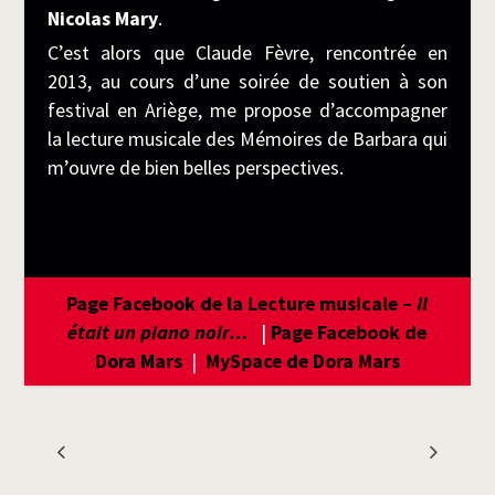
Nico­las Mary
.
C’est alors que Claude Fèvre, ren­con­trée en
2013, au cours d’une soi­rée de sou­tien à son
fes­ti­val en Ariège, me pro­pose d’accompagner
la lec­ture musi­cale des Mémoires de Bar­ba­ra qui
m’ouvre de bien belles perspectives.
Page Face­book de la Lec­ture musi­cale –
Il
était un pia­no noir…
|
Page Face­book de
Dora Mars
|
MyS­pace de Dora Mars