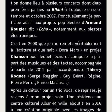
tion donne lieu à plu­sieurs concerts dont deux
pre­mières par­ties au
Biki­ni
à Tou­louse en sep­
tembre et octobre 2007. Ponc­tuel­le­ment je par­
ti­cipe aus­si aux pro­jets pop-élec­tro d’
Armand
Rou­gier
dit «
Echo
», notam­ment aux siestes
électroniques.
C’est en 2008 que je me remets véri­ta­ble­ment
à l’écriture et que naît « Dora Mars » un pro­jet
Chan­son
pour lequel j’écris et com­pose la plu­
part des musiques et des textes, accom­pa­gnée
à par­tir de 2012 par l’accordéoniste
Thier­ry
Roques
(Serge Reg­gia­ni, Guy Béart, Régine,
Pierre Per­ret, Enri­co Macias…)
Après un détour par un trio vocal de reprises, je
reviens à mon pro­jet solo. Une rési­dence au
centre cultu­rel Alban-Min­ville abou­tit en 2016
à une créa­tion ori­gi­nale avec les images de