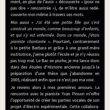
ment, en plus de l’avoir « décou­verte » (pour ne
pas dire « ren­con­trée »), de m’être aus­si redé­
cou­verte moi-même à tra­vers ses mots.
Moi aus­si «
J’ai été une petite fille qui s’est
construit un monde, comme beau­coup d’enfants,
et qui s’y est enfer­mée. Dans ce monde, j’étais
pia­niste chan­tante
». Pour­tant, contrai­re­ment
à la petite Bar­ba­ra et grâce à une grand-mère
ins­ti­tu­trice, j’aime plu­tôt l’école et je n’y réus­sis
pas trop mal. Le Bac en poche, je me lance donc
dans des études d’Histoire ancienne jusqu’à la
pré­pa­ra­tion d’une thèse que j’abandonne en
2005, réa­li­sant enfin que ce n’est pas ma voie.
Je reviens alors à mes pre­mières amours. La
ren­contre avec le pia­niste Yvan Pin­son m’offre
l’opportunité de créer les par­ties vocales de son
pro­jet d’électro expé­ri­men­tale. Cette col­la­bo­ra­