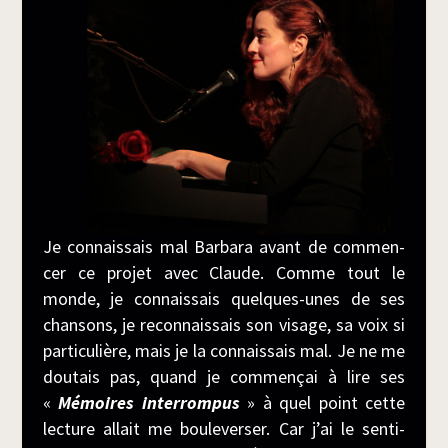
Je connais­sais mal Bar­ba­ra avant de com­men­
cer ce pro­jet avec Claude. Comme tout le
monde, je connais­sais quelques-unes de ses
chan­sons, je recon­nais­sais son visage, sa voix si
par­ti­cu­lière, mais je la connais­sais mal. Je ne me
dou­tais pas, quand je com­men­çai à lire ses
«
Mémoires inter­rom­pus
» à quel point cette
lec­ture allait me bou­le­ver­ser. Car j’ai le sen­ti­