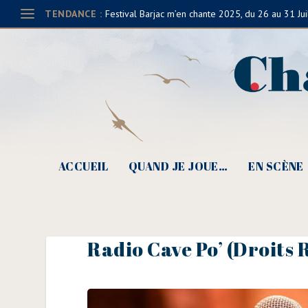
TENDANCE :
Festival Barjac m’en chante 2025, du 26 au 31 Jui
ACCUEIL
QUAND JE JOUE…
EN SCÈNE
Radio Cave Po’ (Droits 