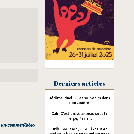
Derniers articles
Jérôme Pinel, « Les souvenirs dans
la poussière »
Cali, C’est presque beau sous la
neige, Paris…
Tribu Nougaro, « Toi là-haut et
moi tout bas on ne se quitte pas »