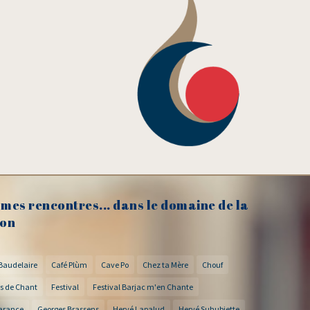
mes rencontres... dans le domaine de la
on
Baudelaire
Café Plùm
Cave Po
Chez ta Mère
Chouf
s de Chant
Festival
Festival Barjac m'en Chante
arance
Georges Brassens
Hervé Lapalud
Hervé Suhubiette