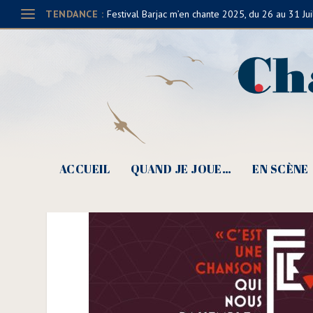
TENDANCE :
Festival Barjac m’en chante 2025, du 26 au 31 Jui
Forum Léo Ferré, 2021 
ACCUEIL
QUAND JE JOUE…
EN SCÈNE