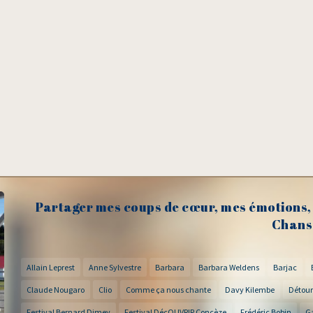
Partager mes coups de cœur, mes émotions, 
Chans
Allain Leprest
Anne Sylvestre
Barbara
Barbara Weldens
Barjac
Claude Nougaro
Clio
Comme ça nous chante
Davy Kilembe
Détour
Festival Bernard Dimey
Festival DécOUVRIR Concèze
Frédéric Bobin
G