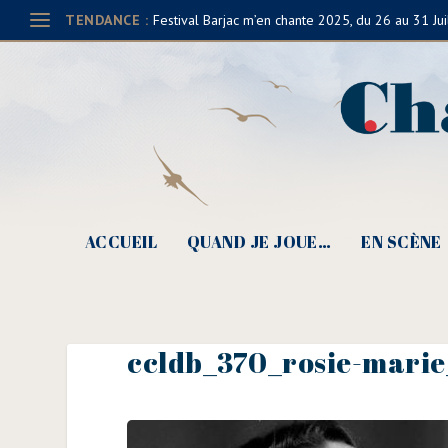
TENDANCE :
Festival Barjac m’en chante 2025, du 26 au 31 Jui
ACCUEIL
QUAND JE JOUE…
EN SCÈNE
ccldb_370_rosie-marie_