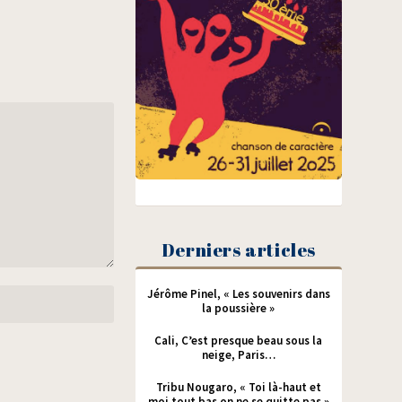
Derniers articles
Jérôme Pinel, « Les souvenirs dans
la poussière »
Cali, C’est presque beau sous la
neige, Paris…
Tribu Nougaro, « Toi là-haut et
moi tout bas on ne se quitte pas »