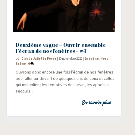
Deuxième vague – Ouvrir ensemble
l’écran de nos fenêtres – #4
par
Claude Juliette Fèvre
|
30 novembre 2020
|
En scène
,
Hors
Scène
|
0
Ouvrons donc encore une fois l’écran de nos fenêtres
pour aller au-devant de quelques uns de ceux et celles
qui mul­ti­plient les ten­ta­tives de sur­vie, les appels au
secours…
En savoir plus