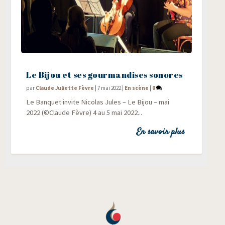
Le Bijou et ses gourmandises sonores
par
Claude Juliette Fèvre
|
7 mai 2022
|
En scène
|
0
Le Ban­quet invite Nico­las Jules – Le Bijou – mai
2022 (©Claude Fèvre) 4 au 5 mai 2022...
En savoir plus