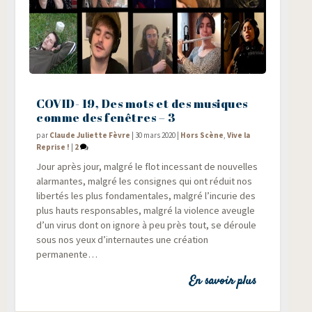
COVID- 19, Des mots et des musiques
comme des fenêtres – 3
par
Claude Juliette Fèvre
|
30 mars 2020
|
Hors Scène
,
Vive la
Reprise !
|
2
Jour après jour, mal­gré le flot inces­sant de nou­velles
alar­mantes, mal­gré les consignes qui ont réduit nos
liber­tés les plus fon­da­men­tales, mal­gré l’incurie des
plus hauts res­pon­sables, mal­gré la vio­lence aveugle
d’un virus dont on ignore à peu près tout, se déroule
sous nos yeux d’internautes une créa­tion
permanente…
En savoir plus