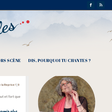
RS SCÈNE
DIS, POURQUOI TU CHANTES ?
n de nos
e la Reprise !
|
0
haut et fort que
avoir plus