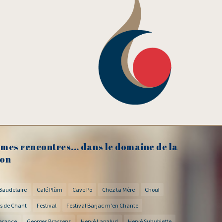
mes rencontres... dans le domaine de la
on
Baudelaire
Café Plùm
Cave Po
Chez ta Mère
Chouf
s de Chant
Festival
Festival Barjac m'en Chante
arance
Georges Brassens
Hervé Lapalud
Hervé Suhubiette