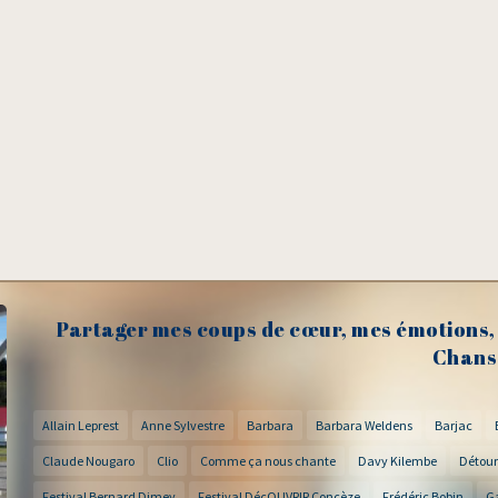
Partager mes coups de cœur, mes émotions, 
Chans
Allain Leprest
Anne Sylvestre
Barbara
Barbara Weldens
Barjac
Claude Nougaro
Clio
Comme ça nous chante
Davy Kilembe
Détour
Festival Bernard Dimey
Festival DécOUVRIR Concèze
Frédéric Bobin
G