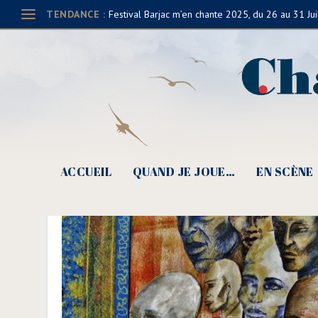
TENDANCE :
Festival Barjac m’en chante 2025, du 26 au 31 Jui
ACCUEIL
QUAND JE JOUE…
EN SCÈNE