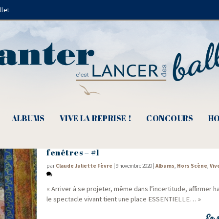
llet
André Le Hir
ALBUMS
VIVE LA REPRISE !
CONCOURS
HO
Deuxième vague – Ouvrir ensemble l’écra
fenêtres – #1
par
Claude Juliette Fèvre
|
9 novembre 2020
|
Albums
,
Hors Scène
,
Viv
« Arri­ver à se pro­je­ter, même dans l’in­cer­ti­tude, affir­mer 
le spec­tacle vivant tient une place ESSENTIELLE… »
En s