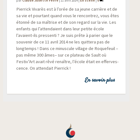
par
Claude Juliette Fèvre
|
11 avril 2014
|
En scène
|
0
Pier­rick Viva­rès est à l’orée de sa jeune car­rière et de
sa vie et pour­tant quand vous le ren­con­trez, vous êtes
éton­né de sa maî­trise et de son regard sur la vie. Les
enfants qui l’attendaient dans leur petite école
l’avaient-ils pres­sen­ti ? Je suis prête à parier que le
sou­ve­nir de ce 11 avril 2014 ne les quit­te­ra pas de
long­temps ! Dans ce minus­cule vil­lage de Roque­feuil –
pas même 300 âmes– sur ce pla­teau de Sault où
Festiv’Art avait rêvé renaître, l’école était en effer­ves­
cence. On atten­dait Pierrick !
En savoir plus