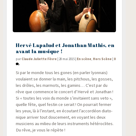
Hervé Lapalud et Jonathan Mathis, en
avant la musique !
par
Claude Juliette Fèvre
|
28 mai 2015
|
En scène
,
Hors Scène
|
0
Si par le monde tous les gones (en par­ler lyon­nais)
vou­laient se don­ner la main, les pit­chous, les gosses,
les drôles, les mar­mots, les gamins… C’est par du
rêve que com­mence le concert d’Hervé et Jona­than !
Si « toutes les voix du monde s’invitaient sans veto »,
quelle fête, quel fes­tin ce serait ! On pour­rait fer­mer
les yeux, là à l’instant, en écou­tant l’accordéon dia­to­
nique arri­ver tout dou­ce­ment, en voyant les deux
musi­ciens au milieu de leurs ins­tru­ments hété­ro­clites.
Du rêve, je vous le répète !