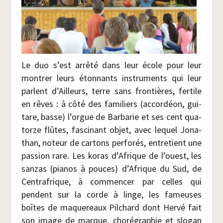
Le duo s’est arrê­té dans leur école pour leur
mon­trer leurs éton­nants ins­tru­ments qui leur
parlent d’Ailleurs, terre sans fron­tières, fer­tile
en rêves : à côté des fami­liers (accor­déon, gui­
tare, basse) l’orgue de Bar­ba­rie et ses cent qua­
torze flûtes, fas­ci­nant objet, avec lequel Jona­
than, noteur de car­tons per­fo­rés, entre­tient une
pas­sion rare. Les koras d’Afrique de l’ouest, les
san­zas (pia­nos à pouces) d’Afrique du Sud, de
Cen­tra­frique, à com­men­cer par celles qui
pendent sur la corde à linge, les fameuses
boîtes de maque­reaux Pil­chard dont Her­vé fait
son image de marque, cho­ré­gra­phie et slo­gan