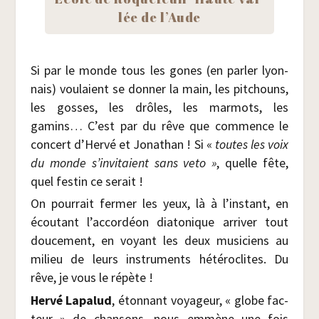
lée de l’Aude
Si par le monde tous les gones (en par­ler lyon­
nais) vou­laient se don­ner la main, les pit­chouns,
les gosses, les drôles, les mar­mots, les
gamins… C’est par du rêve que com­mence le
concert d’Hervé et Jona­than ! Si «
toutes les voix
du monde s’invitaient sans veto »
, quelle fête,
quel fes­tin ce serait !
On pour­rait fer­mer les yeux, là à l’instant, en
écou­tant l’accordéon dia­to­nique arri­ver tout
dou­ce­ment, en voyant les deux musi­ciens au
milieu de leurs ins­tru­ments hété­ro­clites. Du
rêve, je vous le répète !
Her­vé Lapa­lud
, éton­nant voya­geur, « globe fac­
teur » de chan­sons, nous emmène une fois