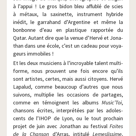
à l’appui ! Le gros bidon bleu affu­blé de scies
à métaux, la saxi­nette, ins­tru­ment hybride
inédit, le gar­ra­hand d’Argentine et même la
bon­bonne d’eau en plas­tique rap­por­tée du
Qatar. Autant dire que la venue d’Hervé et Jona­
than dans une école, c’est un cadeau pour voya­
geurs immobiles !
Et les deux musi­ciens à l’incroyable talent mul­ti­
forme, nous prouvent une fois encore qu’ils
sont artistes, certes, mais aus­si citoyens. Her­vé
Lapa­lud, comme beau­coup d’autres que nous
sui­vons, mul­ti­plie les occa­sions de par­tages,
comme en témoignent les albums
Music’Toi
,
chan­sons écrites, inter­pré­tées par les ado­les­
cents de l’IHOP de Lyon, ou le tout pro­chain
pro­jet de juin avec Jona­than au fes­ti­val
Faites
de la Chan­son
d’Arras, inti­tu­lé
Lemes­lis­sime
,