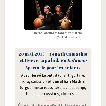
Her­vé Lapa­lud et Jona­than Mathis
(© droits réservés)
28 mai 2015 – Jona­than Mathis
et Her­vé Lapa­lud,
En Enfan­cie
Spec­tacle pour les enfants
Avec
Her­vé Lapa­lud
(chant, gui­tare,
kora, san­za…) et
Jona­than Mathis
(orgue méca­nique, kora, san­za, ban­jo,
basse, per­cus­sions, chœurs…)
École de Roque­feuil- Haute val­