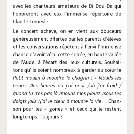
avec les chan­teurs ama­teurs de Di Dou Da qui
hono­re­ront avec eux l’immense réper­toire de
Claude Lemesle.
Le concert ache­vé, on en vient aux dou­ceurs
géné­reu­se­ment offertes par les parents d’élèves
et les conver­sa­tions répètent à l’envi l’immense
chance d’avoir vécu cette soi­rée, en haute val­lée
de l’Aude, à l’écart des lieux cultu­rels. Sou­hai­
tons qu’ils soient nom­breux à gar­der au cœur le
Petit mou­lin à moudre le cha­grin
: «
Mouds les
heures /​les heures où j’ai peur /​où j’ai froid /​
quand tu n’es pas là /​mouds mes pleurs /​sous tes
doigts jolis /​j’ai le cœur à moudre la vie
… Chan­
son pour les « gones » et ceux qui le res­tent
long­temps. Toujours ?