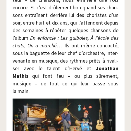
encore. Et c’est drô­le­ment bon quand ses chan­
sons entraînent der­rière lui des cho­ristes d’un
soir, entre huit et dix ans, qui l’attendent depuis
des semaines à répé­ter quelques chan­sons de
l’album
En enfan­cie : Les gui­boles, À l’école des
chats, On a mar­ché
… Ils ont même concoc­té,
sous la baguette de leur chef d’orchestre, inter­
ve­nante en musique, des rythmes prêts à riva­li­
ser avec le talent d’Hervé et
Jona­than
Mathis
qui font feu – ou plus sûre­ment,
musique – de tout ce qui leur passe sous
la main.