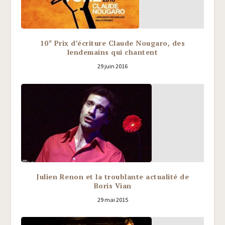
e
10
Prix d’écriture Claude Nougaro, des
lendemains qui chantent
29 juin 2016
Julien Renon et la troublante actualité de
Boris Vian
29 mai 2015