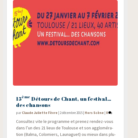
ème
15
Détours de Chant, un festival…
des chansons
par
Claude Juliette Fèvre
|
2 décembre 2015
|
Hors Scène
|
0
Consul­tez vite le pro­gramme et pre­nez ren­dez-vous
dans l’un des 21 lieux de Tou­louse et son agglo­mé­ra­
tion (Bal­ma, Colo­miers, Lau­na­guet) ou mieux dans plu­