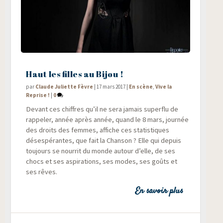
Haut les filles au Bijou !
par
Claude Juliette Fèvre
|
17 mars 2017
|
En scène
,
Vive la
Reprise !
|
0
Devant ces chiffres qu’il ne sera jamais super­flu de
rap­pe­ler, année après année, quand le 8 mars, jour­née
des droits des femmes, affiche ces sta­tis­tiques
déses­pé­rantes, que fait la Chan­son ? Elle qui depuis
tou­jours se nour­rit du monde autour d’elle, de ses
chocs et ses aspi­ra­tions, ses modes, ses goûts et
ses rêves.
En savoir plus