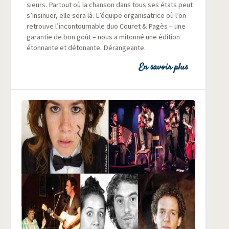
sieurs. Par­tout où la chan­son dans tous ses états peut
s’insinuer, elle sera là. L’équipe orga­ni­sa­trice où l’on
retrouve l’in­con­tour­nable duo Cou­ret & Pagès – une
garan­tie de bon goût – nous a miton­né une édi­tion
éton­nante et déto­nante. Dérangeante.
En savoir plus