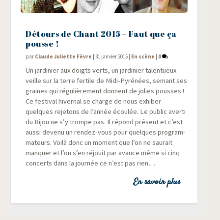
Détours de Chant 2015 – Faut que ça
pousse !
par
Claude Juliette Fèvre
|
31 janvier 2015
|
En scène
|
0
Un jar­di­nier aux doigts verts, un jar­di­nier talen­tueux
veille sur la terre fer­tile de Midi-Pyré­nées, semant ses
graines qui régu­liè­re­ment donnent de jolies pousses !
Ce fes­ti­val hiver­nal se charge de nous exhi­ber
quelques reje­tons de l’année écou­lée. Le public aver­ti
du Bijou ne s’y trompe pas. Il répond pré­sent et c’est
aus­si deve­nu un ren­dez-vous pour quelques pro­gram­
ma­teurs. Voi­là donc un moment que l’on ne sau­rait
man­quer et l’on s’en réjouit par avance même si cinq
concerts dans la jour­née ce n’est pas rien…
En savoir plus