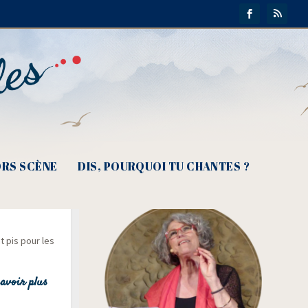
RS SCÈNE
DIS, POURQUOI TU CHANTES ?
écieux.. »
t pis pour les
avoir plus