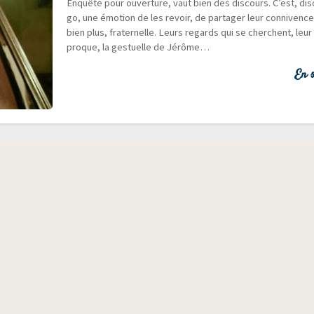
Enquête pour ouver­ture, vaut bien des dis­cours. C’est, dis
go, une émo­tion de les revoir, de par­ta­ger leur conni­vence 
bien plus, fra­ter­nelle. Leurs regards qui se cherchent, leu
proque, la ges­tuelle de Jérôme…
En s