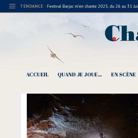
TENDANCE :
Festival Barjac m’en chante 2025, du 26 au 31 Jui
ACCUEIL
QUAND JE JOUE…
EN SCÈNE