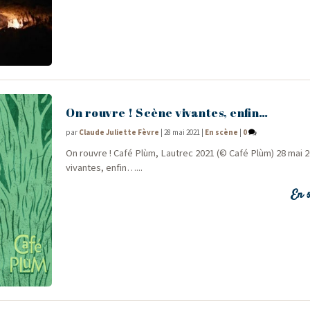
On rouvre ! Scène vivantes, enfin…
par
Claude Juliette Fèvre
|
28 mai 2021
|
En scène
|
0
On rouvre ! Café Plùm, Lau­trec 2021 (© Café Plùm) 28 mai 
vivantes, enfin…...
En s