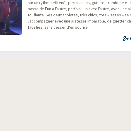
sur un rythme effré­né : per­cus­sions, gui­tare, trom­bone et t
passe de l’un à l’autre, par­fois l’un avec l’autre, avec une
tou­flante. Ses deux aco­lytes, très chics, très « sages » s
l’accompagner avec une jus­tesse impa­rable, de guet­ter c
facé­ties, sans ces­ser d’en sourire.
En s