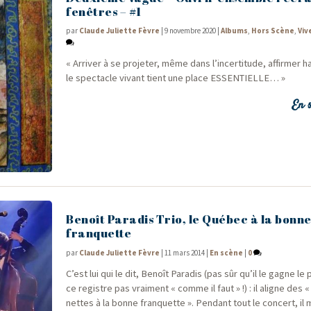
fenêtres – #1
par
Claude Juliette Fèvre
|
9 novembre 2020
|
Albums
,
Hors Scène
,
Viv
« Arri­ver à se pro­je­ter, même dans l’in­cer­ti­tude, affir­mer 
le spec­tacle vivant tient une place ESSENTIELLE… »
En s
Benoît Paradis Trio, le Québec à la bonn
franquette
par
Claude Juliette Fèvre
|
11 mars 2014
|
En scène
|
0
C’est lui qui le dit, Benoît Para­dis (pas sûr qu’il le gagne le 
ce registre pas vrai­ment « comme il faut » !) : il aligne des 
nettes à la bonne fran­quette ». Pen­dant tout le concert, il