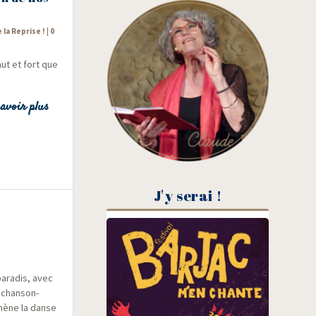
e la Reprise !
|
0
haut et fort que
avoir plus
J'y serai !
e
para­dis, avec
« chan­son­
 mène la danse