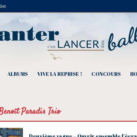
llet
ALBUMS
VIVE LA REPRISE !
CONCOURS
HO
Benoît Paradis Trio
Deuxième vague – Ouvrir ensemble l’écra