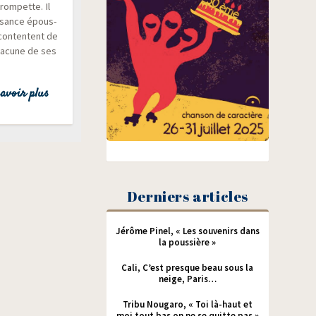
rom­pette. Il
 aisance épous­
e contentent de
ha­cune de ses
avoir plus
Derniers articles
Jérôme Pinel, « Les souvenirs dans
la poussière »
Cali, C’est presque beau sous la
neige, Paris…
Tribu Nougaro, « Toi là-haut et
moi tout bas on ne se quitte pas »