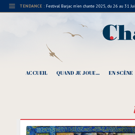
TENDANCE :
Festival Barjac m’en chante 2025, du 26 au 31 Jui
ACCUEIL
QUAND JE JOUE…
EN SCÈNE