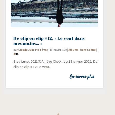
De clip en clip #12, « Le vent dans
mes mains… »
par
Claude Juliette Fèvre
|
18 janvier 2022
|
Albums
,
Hors Scène
|
0
Bleu Lune, 2021(©Amélie Chopinet) 18 jan­vier 2022, De
clip en clip # 12 Le vent...
En savoir plus