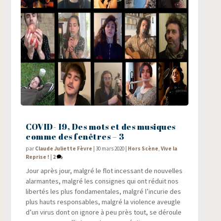
COVID- 19, Des mots et des musiques
comme des fenêtres – 3
par
Claude Juliette Fèvre
|
30 mars 2020
|
Hors Scène
,
Vive la
Reprise !
|
2
Jour après jour, mal­gré le flot inces­sant de nou­velles
alar­mantes, mal­gré les consignes qui ont réduit nos
liber­tés les plus fon­da­men­tales, mal­gré l’incurie des
plus hauts res­pon­sables, mal­gré la vio­lence aveugle
d’un virus dont on ignore à peu près tout, se déroule