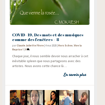
COVID- 19, Des mots et des musiques
comme des fenêtres – 8
par
Claude Juliette Fèvre
|
4 mai 2020
|
Hors Scène
,
Vive la
Reprise !
|
0
Chaque jour, il nous semble devoir nous arra­cher à cet
inévi­table spleen que nous par­ta­geons avec des
artistes. Nous avons cette chance là…
En savoir plus