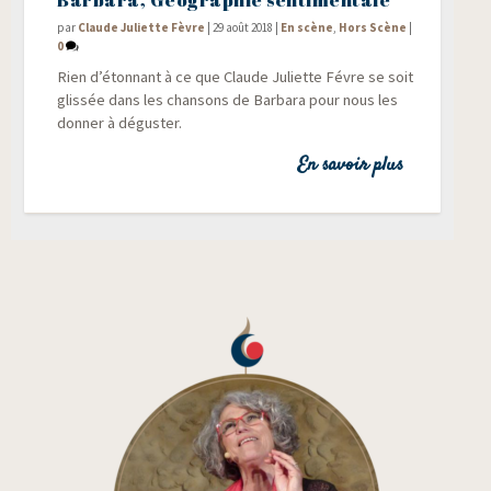
par
Claude Juliette Fèvre
|
29 août 2018
|
En scène
,
Hors Scène
|
0
Rien d’étonnant à ce que Claude Juliette Févre se soit
glis­sée dans les chan­sons de Bar­ba­ra pour nous les
don­ner à déguster.
En savoir plus