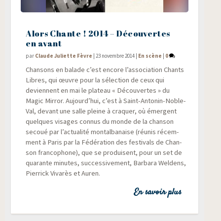
Alors Chante ! 2014 – Découvertes
en avant
par
Claude Juliette Fèvre
|
23 novembre 2014
|
En scène
|
0
Chan­sons en balade c’est encore l’association Chants
Libres, qui œuvre pour la sélec­tion de ceux qui
deviennent en mai le pla­teau « Décou­vertes » du
Magic Mir­ror. Aujourd’hui, c’est à Saint-Anto­nin-Noble-
Val, devant une salle pleine à cra­quer, où émergent
quelques visages connus du monde de la chan­son
secoué par l’actualité mon­tal­ba­naise (réunis récem­
ment à Paris par la Fédé­ra­tion des fes­ti­vals de Chan­
son fran­co­phone), que se pro­duisent, pour un set de
qua­rante minutes, suc­ces­si­ve­ment, Bar­ba­ra Wel­dens,
Pier­rick Viva­rès et Auren.
En savoir plus