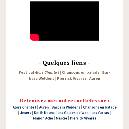
-
Quelques liens
-
Fes­ti­val
Alors Chante !
| Chan­sons en balade
|
Bar­
ba­ra Wel­dens |
Pier­rick Viva­rès
|
Auren
Retrouvez mes autres articles sur :
Alors Chante !
|
Auren
|
Barbara Weldens
|
Chansons en balade
|
Jesers
|
Keith Kouna
|
Les Geules de Wab
|
Les Yuccas
|
Manon Ache
|
Marcie
|
Pierrick Vivarès