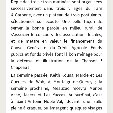
Règle des trois : trois mati­nées sont orga­ni­sées
suc­ces­si­ve­ment dans trois vil­lages du Tarn
& Garonne, avec un pla­teau de trois pos­tu­lants,
sélec­tion­nés sur écoute. Une belle façon de
semer la bonne parole en milieu rural, de
s’associer le concours des asso­cia­tions locales,
et de mettre en valeur le finan­ce­ment du
Conseil Géné­ral et du Cré­dit Agri­cole. Fonds
publics et fonds pri­vés font là bon ménage pour
la défense et illus­tra­tion de la Chan­son !
Chapeau !
La semaine pas­sée, Keith Kou­na, Mar­cie et Les
Gueules de Wab, à Mon­tai­gu-de-Quer­cy ; la
semaine pro­chaine, Meau­zac rece­vra Manon
Ache, Jesers et Les Yuc­cas. Aujourd’hui, c’est
à Saint-Anto­nin-Noble-Val, devant une salle
pleine à cra­quer, où émergent quelques visages