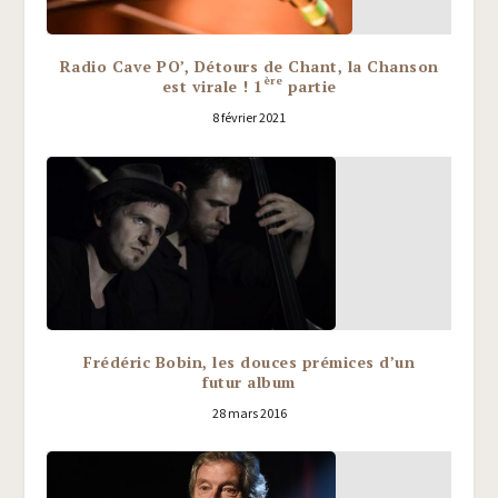
Radio Cave PO’, Détours de Chant, la Chanson
ère
est virale ! 1
partie
8 février 2021
Frédéric Bobin, les douces prémices d’un
futur album
28 mars 2016