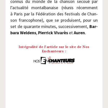
connus du monde de la chan­son secoué par
l’actualité mon­tal­ba­naise (réunis récem­ment
à Paris par la Fédé­ra­tion des fes­ti­vals de Chan­
son fran­co­phone), que se pro­duisent, pour un
set de qua­rante minutes, suc­ces­si­ve­ment,
Bar­
ba­ra Wel­dens
,
Pier­rick Viva­rès
et
Auren
.
Intégralité de l’article sur le site de Nos
Enchanteurs :