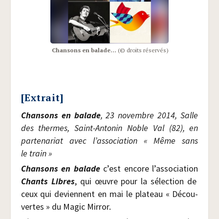
Chan­sons en balade…
(© droits réservés)
[Extrait]
Chan­sons en balade
, 23 novembre 2014, Salle
des thermes, Saint-Anto­nin Noble Val (82), en
par­te­na­riat avec l’association « Même sans
le train »
Chan­sons en balade
c’est encore l’association
Chants Libres
, qui œuvre pour la sélec­tion de
ceux qui deviennent en mai le pla­teau « Décou­
vertes » du Magic Mirror.