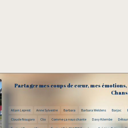
Partager mes coups de cœur, mes émotions, 
Chans
Allain Leprest
Anne Sylvestre
Barbara
Barbara Weldens
Barjac
Claude Nougaro
Clio
Comme ça nous chante
Davy Kilembe
Détour