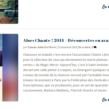
En s
Alors Chante ! 2014 – Découvertes en ava
par
Claude Juliette Fèvre
|
23 novembre 2014
|
En scène
|
0
Chan­sons en balade c’est encore l’association Chants Libr
pour la sélec­tion de ceux qui deviennent en mai le pla­teau
vertes » du Magic Mir­ror. Aujourd’hui, c’est à Saint-Anto­ni
devant une salle pleine à cra­quer, où émergent quelques 
connus du monde de la chan­son secoué par l’actualité mon­t
(réunis récem­ment à Paris par la Fédé­ra­tion des fes­ti­vals
fran­co­phone), que se pro­duisent, pour un set de qua­rante
ces­si­ve­ment, Bar­ba­ra Wel­dens, Pier­rick Viva­rès et Auren.
En s