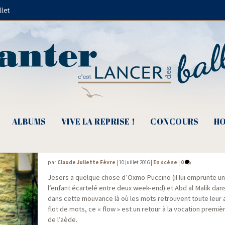
llet
Jesers
ALBUMS
VIVE LA REPRISE !
CONCOURS
HO
Jesers, Les mots battent de l’aile
par
Claude Juliette Fèvre
|
10 juillet 2016
|
En scène
|
0
Jesers a quelque chose d’Oxmo Puc­ci­no (il lui emprunte un
l’enfant écar­te­lé entre deux week-end) et Abd al Malik dans 
dans cette mou­vance là où les mots retrouvent toute leur 
flot de mots, ce « flow » est un retour à la voca­tion pre­mi
de l’aède.