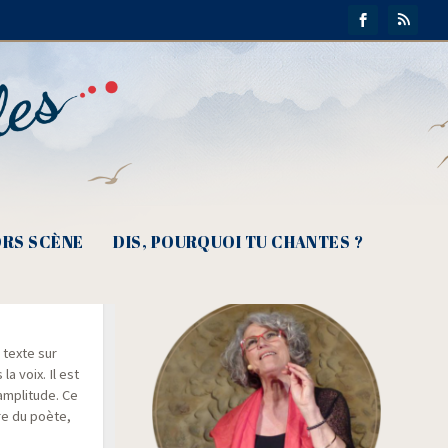
RS SCÈNE
DIS, POURQUOI TU CHANTES ?
 texte sur
la voix. Il est
ampli­tude. Ce
ère du poète,