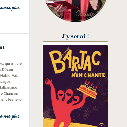
avoir plus
J'y serai !
nt
es, qui œuvre
 « Décou­
n-Noble-Val,
visages
al­ba­naise
 de Chan­son
 minutes, suc­
avoir plus