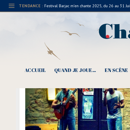
TENDANCE :
Festival Barjac m’en chante 2025, du 26 au 31 Jui
ACCUEIL
QUAND JE JOUE…
EN SCÈNE