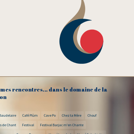
mes rencontres... dans le domaine de la
on
Baudelaire
Café Plùm
Cave Po
Chez ta Mère
Chouf
s de Chant
Festival
Festival Barjac m'en Chante