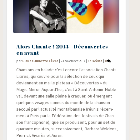
Alors Chante ! 2014 – Découvertes
en avant
par
Claude Juliette Fèvre
|
23 novembre 2014
|
En scène
|
0
Chan­sons en balade c’est encore l’association Chants
Libres, qui œuvre pour la sélec­tion de ceux qui
deviennent en mai le pla­teau « Décou­vertes » du
Magic Mir­ror. Aujourd’hui, c’est à Saint-Anto­nin-Noble-
Val, devant une salle pleine à cra­quer, où émergent
quelques visages connus du monde de la chan­son
secoué par l’actualité mon­tal­ba­naise (réunis récem­
ment à Paris par la Fédé­ra­tion des fes­ti­vals de Chan­
son fran­co­phone), que se pro­duisent, pour un set de
qua­rante minutes, suc­ces­si­ve­ment, Bar­ba­ra Wel­dens,
Pier­rick Viva­rès et Auren.