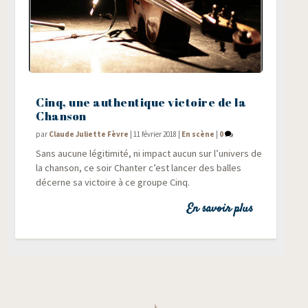
Cinq, une authentique victoire de la
Chanson
par
Claude Juliette Fèvre
|
11 février 2018
|
En scène
|
0
Sans aucune légi­ti­mi­té, ni impact aucun sur l’univers de
la chan­son, ce soir Chan­ter c’est lan­cer des balles
décerne sa vic­toire à ce groupe Cinq.
En savoir plus