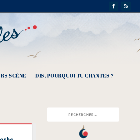
RS SCÈNE
DIS, POURQUOI TU CHANTES ?
Poche