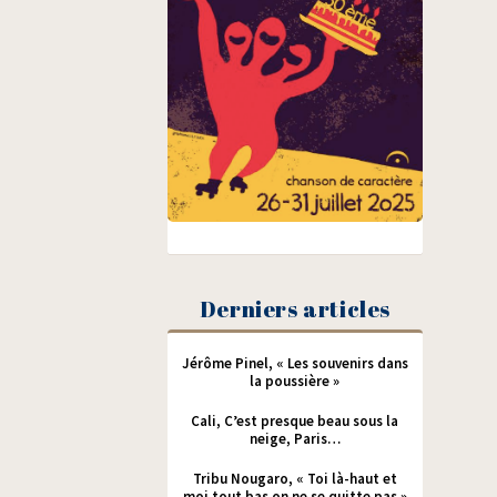
Derniers articles
Jérôme Pinel, « Les souvenirs dans
la poussière »
Cali, C’est presque beau sous la
neige, Paris…
Tribu Nougaro, « Toi là-haut et
moi tout bas on ne se quitte pas »