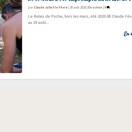
par
Claude Juliette Fèvre
|
30 août 2020
|
En scène
|
0
Le Relais de Poche, hors les murs, été 2020 (© Claude Fèvre
au 29 août...
En s