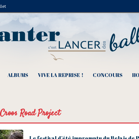
llet
ALBUMS
VIVE LA REPRISE !
CONCOURS
HO
Croos Road Project
Le festival d’été impromptu du Relais de 