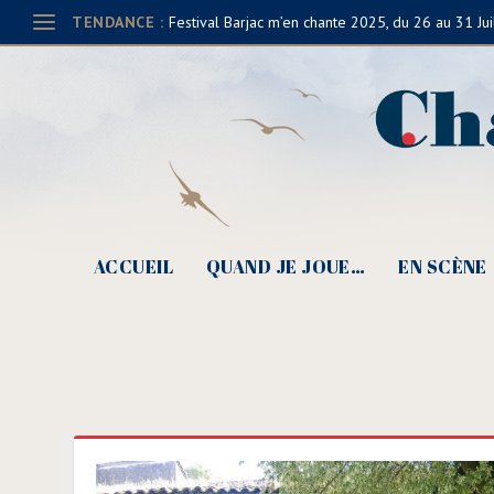
TENDANCE :
Festival Barjac m’en chante 2025, du 26 au 31 Jui
ACCUEIL
QUAND JE JOUE…
EN SCÈNE