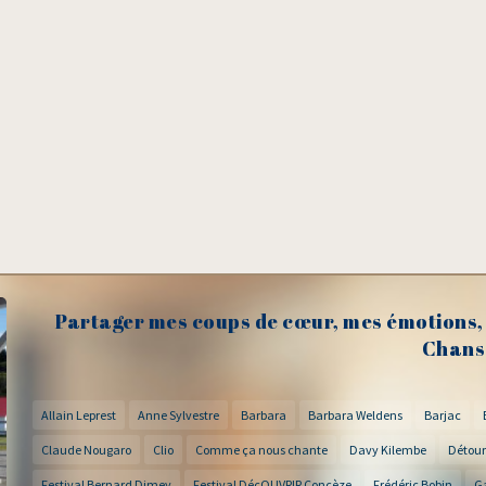
Partager mes coups de cœur, mes émotions, 
Chans
Allain Leprest
Anne Sylvestre
Barbara
Barbara Weldens
Barjac
Claude Nougaro
Clio
Comme ça nous chante
Davy Kilembe
Détour
Festival Bernard Dimey
Festival DécOUVRIR Concèze
Frédéric Bobin
G