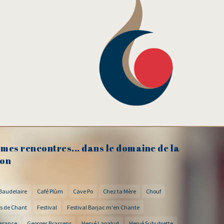
mes rencontres... dans le domaine de la
on
Baudelaire
Café Plùm
Cave Po
Chez ta Mère
Chouf
s de Chant
Festival
Festival Barjac m'en Chante
arance
Georges Brassens
Hervé Lapalud
Hervé Suhubiette