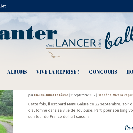
llet
Dario Fo
ALBUMS
VIVE LA REPRISE !
CONCOURS
HO
Manu Galure, un fou chantant part en v
par
Claude Juliette Fèvre
|
25 septembre 2017
|
En scène
,
Vive la Repri
Cette fois, il est par­ti Manu Galure ce 22 sep­tembre, soir 
d’automne dans sa ville de Tou­louse. Par­ti pour son long v
son tour de France de huit saisons.
En s