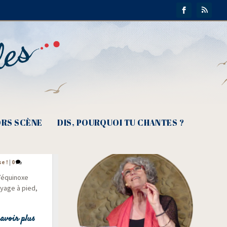
RS SCÈNE
DIS, POURQUOI TU CHANTES ?
oyage
se !
|
0
d’équinoxe
oyage à pied,
avoir plus