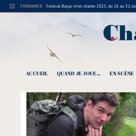
TENDANCE :
Festival Barjac m’en chante 2025, du 26 au 31 Jui
ACCUEIL
QUAND JE JOUE…
EN SCÈNE