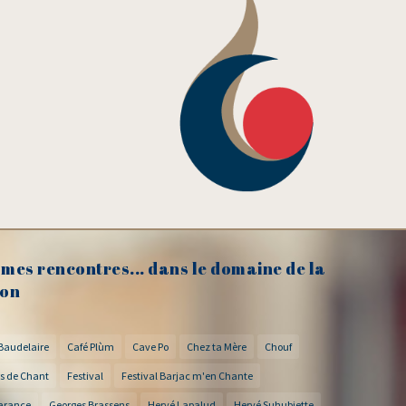
mes rencontres... dans le domaine de la
on
Baudelaire
Café Plùm
Cave Po
Chez ta Mère
Chouf
s de Chant
Festival
Festival Barjac m'en Chante
arance
Georges Brassens
Hervé Lapalud
Hervé Suhubiette