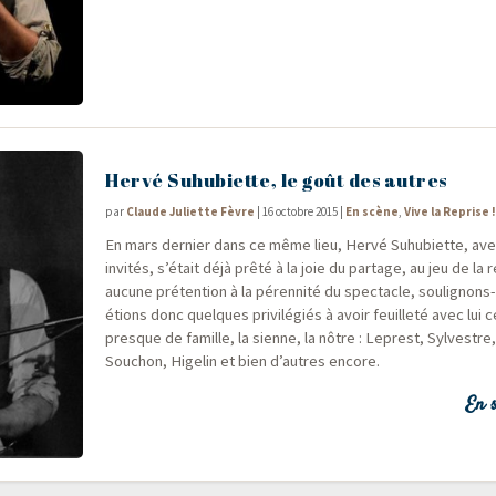
Hervé Suhubiette, le goût des autres
par
Claude Juliette Fèvre
|
16 octobre 2015
|
En scène
,
Vive la Reprise 
En mars der­nier dans ce même lieu, Her­vé Suhu­biette, av
invi­tés, s’était déjà prê­té à la joie du par­tage, au jeu de la
aucune pré­ten­tion à la péren­ni­té du spec­tacle, sou­li­gnons
étions donc quelques pri­vi­lé­giés à avoir feuille­té avec lui 
presque de famille, la sienne, la nôtre : Leprest, Syl­vestre
Sou­chon, Hige­lin et bien d’autres encore.
En s