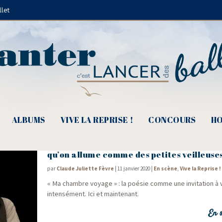
llet
Élise Caron
ALBUMS
VIVE LA REPRISE !
CONCOURS
HO
Trio Suhubiette, Lemauff, Yvron, « Des po
qu’on allume comme des petites veilleuses
par
Claude Juliette Fèvre
|
11 janvier 2020
|
En scène
,
Vive la Reprise !
« Ma chambre voyage » : la poé­sie comme une invi­ta­tion à 
inten­sé­ment. Ici et maintenant.
En s