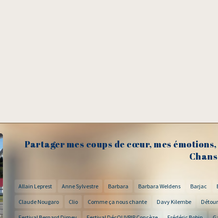
Partager mes coups de cœur, mes émotions, 
Chans
Allain Leprest
Anne Sylvestre
Barbara
Barbara Weldens
Barjac
Claude Nougaro
Clio
Comme ça nous chante
Davy Kilembe
Détour
Festival Bernard Dimey
Festival DécOUVRIR Concèze
Frédéric Bobin
G