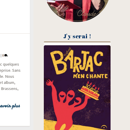
J'y serai !
!
|
0
ec quelques
 reprise. Sans
-le. Nous
cet album,
, Bras­sens,
avoir plus