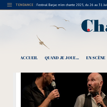
TENDANCE :
Festival Barjac m’en chante 2025, du 26 au 31 Jui
ACCUEIL
QUAND JE JOUE…
EN SCÈNE