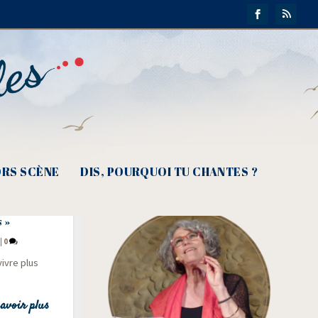
RS SCÈNE
DIS, POURQUOI TU CHANTES ?
ésies
 »
|
0
vivre plus
avoir plus