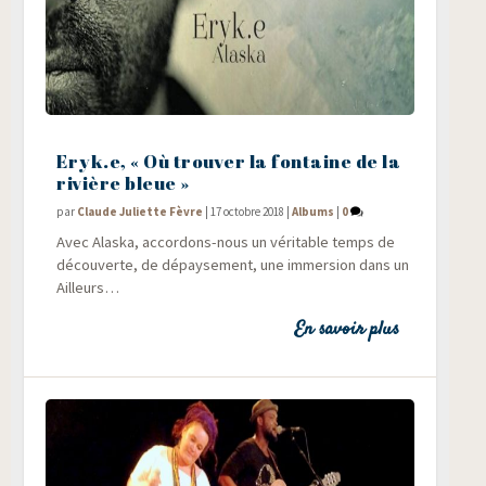
Eryk.e, « Où trouver la fontaine de la
rivière bleue »
par
Claude Juliette Fèvre
|
17 octobre 2018
|
Albums
|
0
Avec Alas­ka, accor­dons-nous un véri­table temps de
décou­verte, de dépay­se­ment, une immer­sion dans un
Ailleurs…
En savoir plus