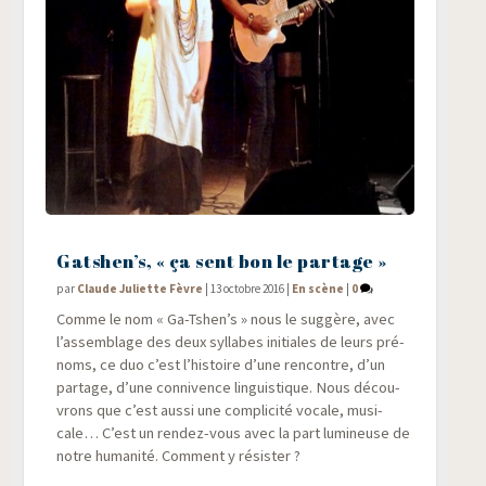
Gatshen’s, « ça sent bon le partage »
par
Claude Juliette Fèvre
|
13 octobre 2016
|
En scène
|
0
Comme le nom « Ga-Tshen’s » nous le sug­gère, avec
l’assemblage des deux syl­labes ini­tiales de leurs pré­
noms, ce duo c’est l’histoire d’une ren­contre, d’un
par­tage, d’une conni­vence lin­guis­tique. Nous décou­
vrons que c’est aus­si une com­pli­ci­té vocale, musi­
cale… C’est un ren­dez-vous avec la part lumi­neuse de
notre huma­ni­té. Com­ment y résister ?