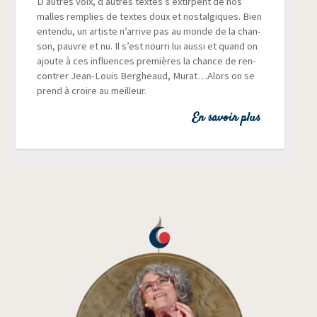
D’autres voix, d’autres textes s’extirpent de nos
malles rem­plies de textes doux et nos­tal­giques. Bien
enten­du, un artiste n’arrive pas au monde de la chan­
son, pauvre et nu. Il s’est nour­ri lui aus­si et quand on
ajoute à ces influences pre­mières la chance de ren­
con­trer Jean-Louis Ber­gheaud, Murat…Alors on se
prend à croire au meilleur.
En savoir plus