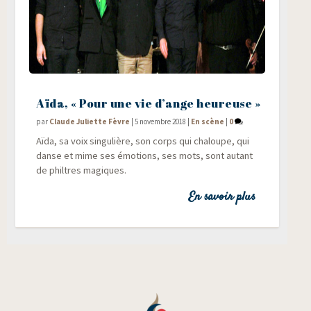
Aïda, « Pour une vie d’ange heureuse »
par
Claude Juliette Fèvre
|
5 novembre 2018
|
En scène
|
0
Aïda, sa voix sin­gu­lière, son corps qui cha­loupe, qui
danse et mime ses émo­tions, ses mots, sont autant
de philtres magiques.
En savoir plus