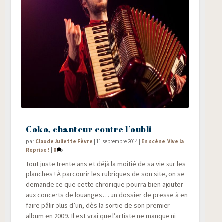
Coko, chanteur contre l’oubli
par
Claude Juliette Fèvre
|
11 septembre 2014
|
En scène
,
Vive la
Reprise !
|
0
Tout juste trente ans et déjà la moi­tié de sa vie sur les
planches ! À par­cou­rir les rubriques de son site, on se
demande ce que cette chro­nique pour­ra bien ajou­ter
aux concerts de louanges… un dos­sier de presse à en
faire pâlir plus d’un, dès la sor­tie de son pre­mier
album en 2009. Il est vrai que l’artiste ne manque ni