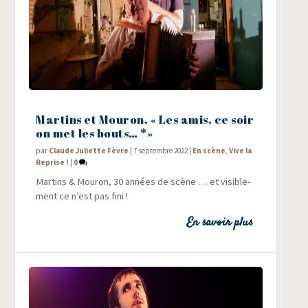
Martins et Mouron, « Les amis, ce soir
on met les bouts… *»
par
Claude Juliette Fèvre
|
7 septembre 2022
|
En scène
,
Vive la
Reprise !
|
0
Mar­tins & Mou­ron, 30 années de scène … et visi­ble­
ment ce n’est pas fini !
En savoir plus