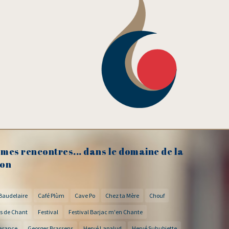
mes rencontres... dans le domaine de la
on
Baudelaire
Café Plùm
Cave Po
Chez ta Mère
Chouf
s de Chant
Festival
Festival Barjac m'en Chante
arance
Georges Brassens
Hervé Lapalud
Hervé Suhubiette