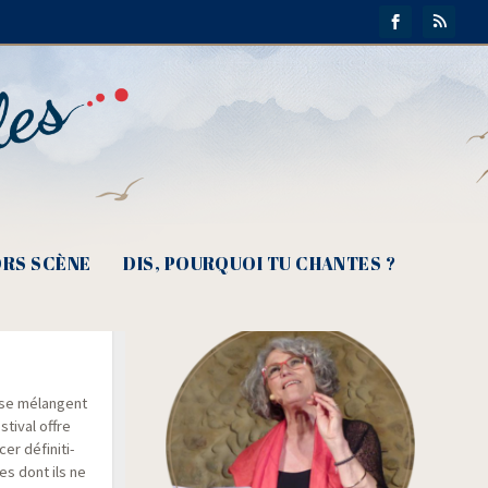
RS SCÈNE
DIS, POURQUOI TU CHANTES ?
colore,
ù se mélangent
­ti­val offre
r défi­ni­ti­
es dont ils ne