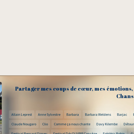
Partager mes coups de cœur, mes émotions, 
Chans
Allain Leprest
Anne Sylvestre
Barbara
Barbara Weldens
Barjac
Claude Nougaro
Clio
Comme ça nous chante
Davy Kilembe
Détour
Festival Bernard Dimey
Festival DécOUVRIR Concèze
Frédéric Bobin
G