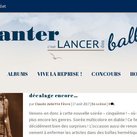
llet
Franz Kafka
ALBUMS
VIVE LA REPRISE !
CONCOURS
HO
e
15
Festival DécOUVRIR – Une étape multi
décalage encore…
par
Claude Juliette Fèvre
|
17 août 2017
|
En scène
|
0
Venons-en donc à cette nou­velle soi­rée – cin­quième ! – o
plus encore les genres. Soi­rée mul­ti­co­lore en diable ! Ce fes
déci­dé­ment bien des sur­prises ! L’occasion aus­si de renon­ce
ve­ment à enfer­mer les artistes dans des boîtes her­mé­tiqu