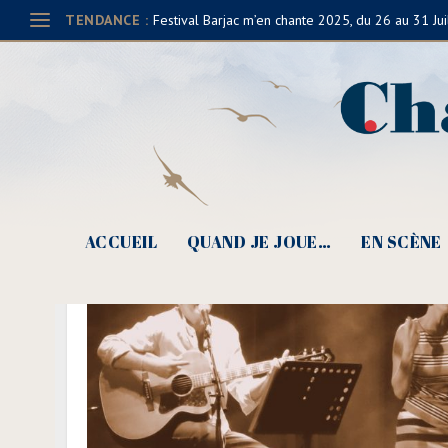
TENDANCE :
Festival Barjac m’en chante 2025, du 26 au 31 Jui
ACCUEIL
QUAND JE JOUE…
EN SCÈNE