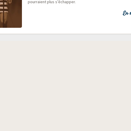
pour­raient plus s’échapper.
En s