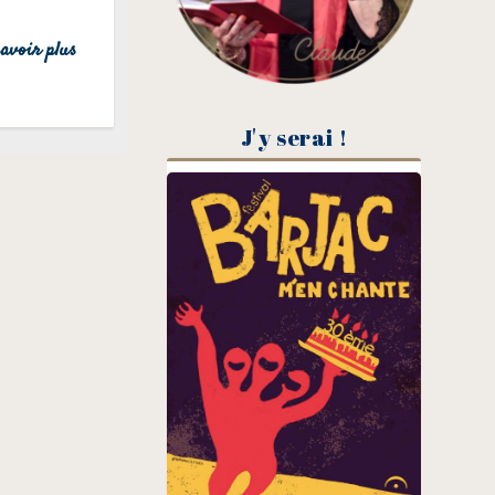
avoir plus
J'y serai !