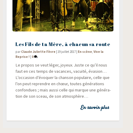
Les Fils de ta Mère, à chacun sa route
par
Claude Juliette Fèvre
|
19 juillet 2017
|
En scène
,
Vive la
Reprise !
|
0
Le pro­pos se veut léger, joyeux. Juste ce qu’il nous
faut en ces temps de vacances, vacui­té, éva­sion…
L’occasion d’évoquer la chan­son popu­laire, celle que
l’on peut reprendre en chœur, toutes géné­ra­tions
confon­dues ; mais aus­si celle qui marque une géné­ra­
tion de son sceau, de son atmosphère…
En savoir plus