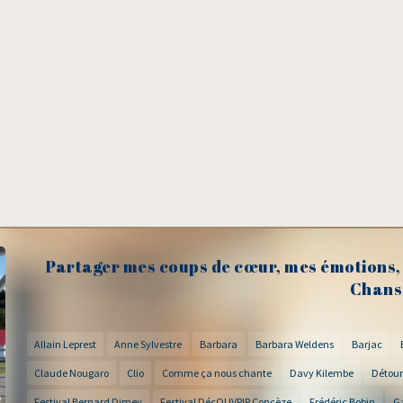
Partager mes coups de cœur, mes émotions, 
Chans
Allain Leprest
Anne Sylvestre
Barbara
Barbara Weldens
Barjac
Claude Nougaro
Clio
Comme ça nous chante
Davy Kilembe
Détour
Festival Bernard Dimey
Festival DécOUVRIR Concèze
Frédéric Bobin
G