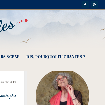
RS SCÈNE
DIS, POURQUOI TU CHANTES ?
ns… »
en clip # 12
avoir plus