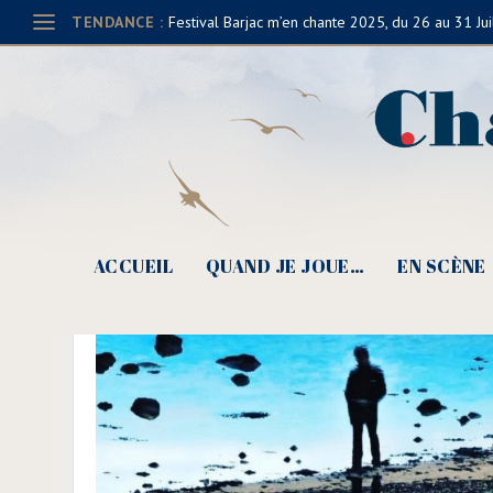
TENDANCE :
Festival Barjac m’en chante 2025, du 26 au 31 Jui
ACCUEIL
QUAND JE JOUE…
EN SCÈNE