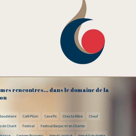
mes rencontres... dans le domaine de la
on
Baudelaire
Café Plùm
Cave Po
Chez ta Mère
Chouf
s de Chant
Festival
Festival Barjac m'en Chante
arance
Georges Brassens
Hervé Lapalud
Hervé Suhubiette