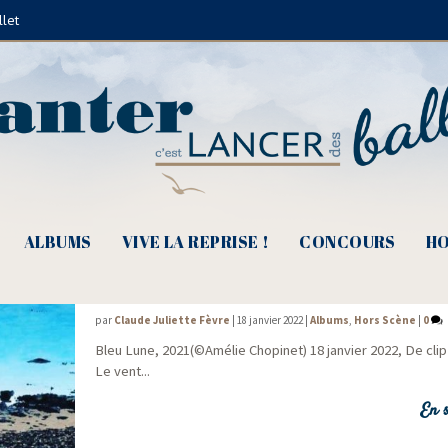
llet
Gustave Roud
ALBUMS
VIVE LA REPRISE !
CONCOURS
HO
De clip en clip #12, « Le vent dans mes mai
par
Claude Juliette Fèvre
|
18 janvier 2022
|
Albums
,
Hors Scène
|
0
Bleu Lune, 2021(©Amélie Chopinet) 18 jan­vier 2022, De clip 
Le vent...
En s