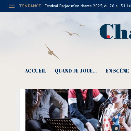
TENDANCE :
Festival Barjac m’en chante 2025, du 26 au 31 Jui
ACCUEIL
QUAND JE JOUE…
EN SCÈNE