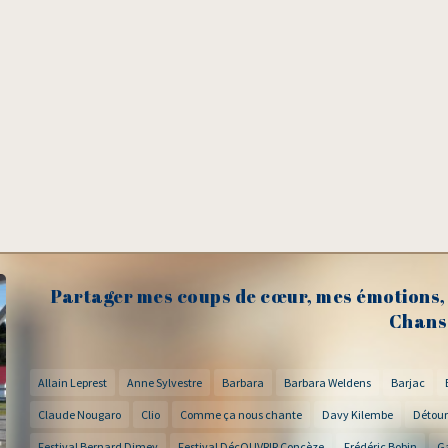
Partager mes coups de cœur, mes émotions, 
Chans
Allain Leprest
Anne Sylvestre
Barbara
Barbara Weldens
Barjac
Claude Nougaro
Clio
Comme ça nous chante
Davy Kilembe
Détour
Festival Bernard Dimey
Festival DécOUVRIR Concèze
Frédéric Bobin
G