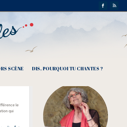
RS SCÈNE
DIS, POURQUOI TU CHANTES ?
du
f­fé­rence le
ation qui