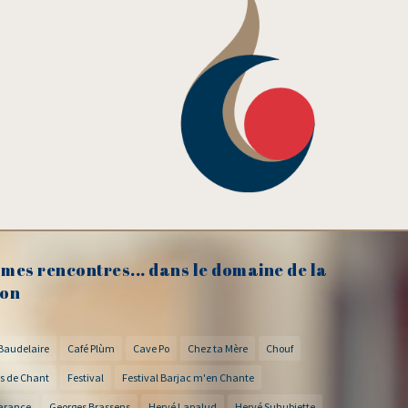
mes rencontres... dans le domaine de la
on
Baudelaire
Café Plùm
Cave Po
Chez ta Mère
Chouf
s de Chant
Festival
Festival Barjac m'en Chante
arance
Georges Brassens
Hervé Lapalud
Hervé Suhubiette