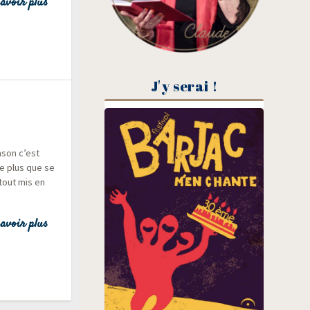
avoir plus
J'y serai !
n­son c’est
e plus que se
 tout mis en
avoir plus