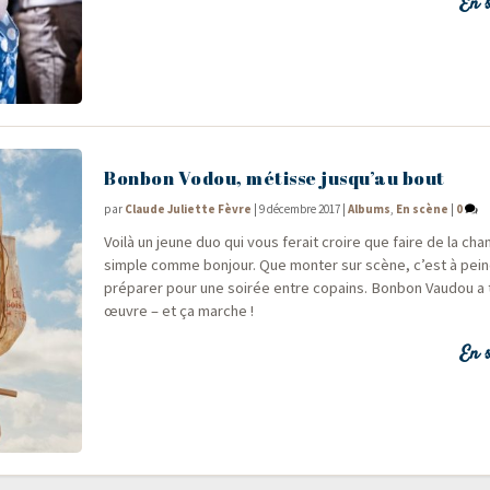
En s
Bonbon Vodou, métisse jusqu’au bout
par
Claude Juliette Fèvre
|
9 décembre 2017
|
Albums
,
En scène
|
0
Voi­là un jeune duo qui vous ferait croire que faire de la cha
simple comme bon­jour. Que mon­ter sur scène, c’est à pein
pré­pa­rer pour une soi­rée entre copains. Bon­bon Vau­dou a
œuvre – et ça marche !
En s