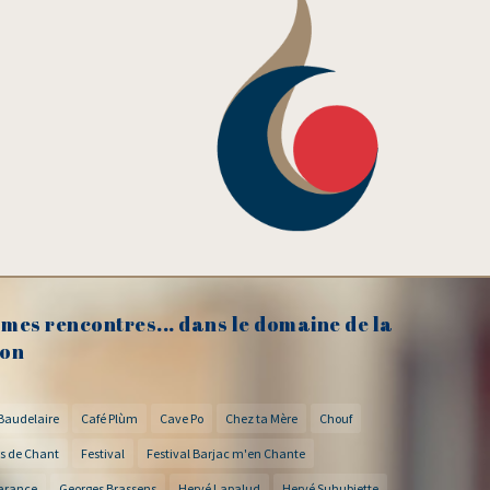
mes rencontres... dans le domaine de la
on
Baudelaire
Café Plùm
Cave Po
Chez ta Mère
Chouf
s de Chant
Festival
Festival Barjac m'en Chante
arance
Georges Brassens
Hervé Lapalud
Hervé Suhubiette