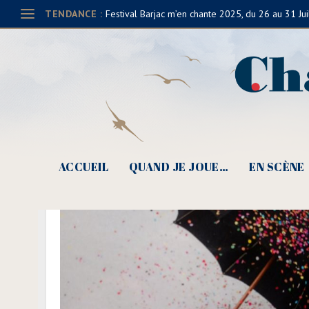
TENDANCE :
Festival Barjac m’en chante 2025, du 26 au 31 Jui
J
ACCUEIL
QUAND JE JOUE…
EN SCÈNE