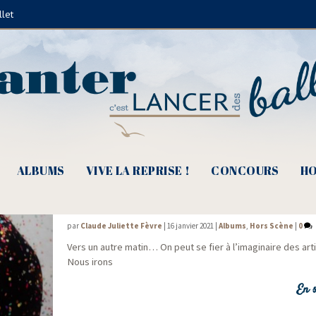
llet
ean-Michel Basquiat
ALBUMS
VIVE LA REPRISE !
CONCOURS
HO
Concerts interdits ? « Vers un autre mati
par
Claude Juliette Fèvre
|
16 janvier 2021
|
Albums
,
Hors Scène
|
0
Vers un autre matin… On peut se fier à l’imaginaire des art
Nous irons
En s