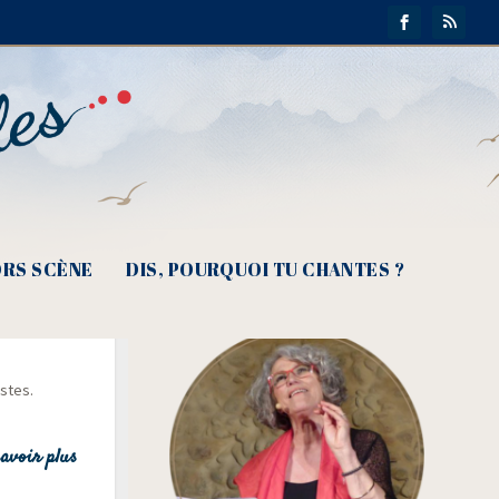
RS SCÈNE
DIS, POURQUOI TU CHANTES ?
n… »
istes.
avoir plus