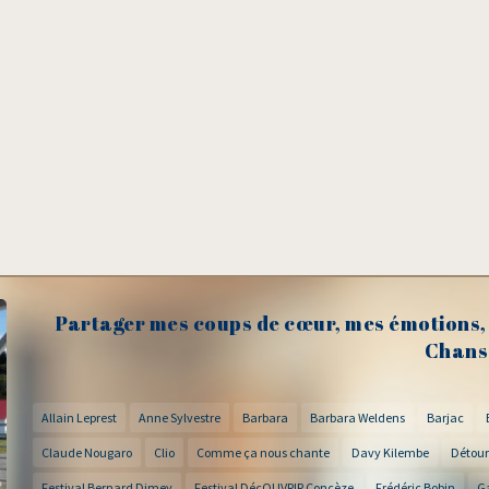
Partager mes coups de cœur, mes émotions, 
Chans
Allain Leprest
Anne Sylvestre
Barbara
Barbara Weldens
Barjac
Claude Nougaro
Clio
Comme ça nous chante
Davy Kilembe
Détour
Festival Bernard Dimey
Festival DécOUVRIR Concèze
Frédéric Bobin
G