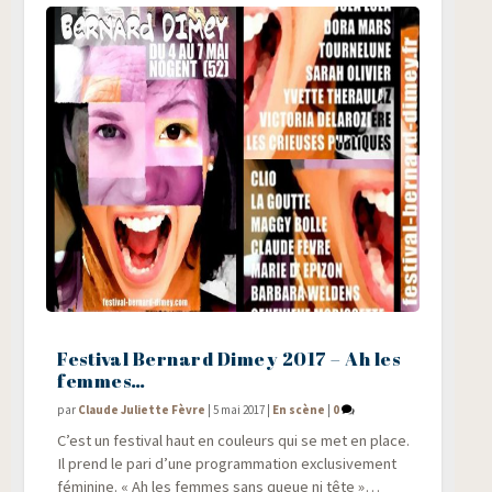
Festival Bernard Dimey 2017 – Ah les
femmes…
par
Claude Juliette Fèvre
|
5 mai 2017
|
En scène
|
0
C’est un fes­ti­val haut en cou­leurs qui se met en place.
Il prend le pari d’une pro­gram­ma­tion exclu­si­ve­ment
fémi­nine. « Ah les femmes sans queue ni tête »…