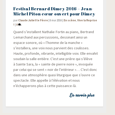
Festival Bernard Dimey 2016 – Jean-
Michel Piton cœur ouvert pour Dimey
par
Claude Juliette Fèvre
|
6 mai 2016
|
En scène
,
Vive la Reprise
!
|
0
Quand s’installent Natha­lie For­tin au pia­no, Ber­trand
Lemar­chand aux per­cus­sions, des­si­nant ain­si un
espace sonore, où « l’homme de la manche »
s’installera, une voix nous par­vient des cou­lisses.
Haute, pro­fonde, vibrante, intel­li­gible voix. Elle enva­hit
sou­dain la salle entière. C’est une prière qui s’élève
à Sainte Sara, la « sainte de pierre noire », invo­quée
par celui qui se sent « noir de l’intérieur »… C’est donc
dans une atmo­sphère qua­si litur­gique que s’ouvre ce
spec­tacle. Elle appelle à l’élévation et nous
n’échapperons plus à cette puissance-là.
En savoir plus