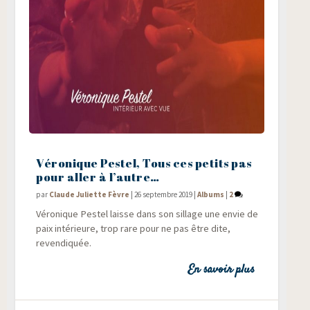
Véronique Pestel, Tous ces petits pas
pour aller à l’autre…
par
Claude Juliette Fèvre
|
26 septembre 2019
|
Albums
|
2
Véro­nique Pes­tel laisse dans son sillage une envie de
paix inté­rieure, trop rare pour ne pas être dite,
revendiquée.
En savoir plus