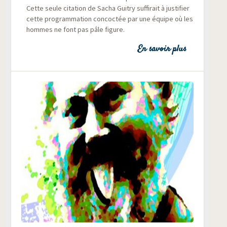
Cette seule cita­tion de Sacha Gui­try suf­fi­rait à jus­ti­fier
cette pro­gram­ma­tion concoc­tée par une équipe où les
hommes ne font pas pâle figure.
En savoir plus