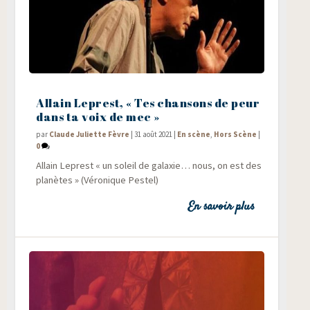
Allain Leprest, « Tes chansons de peur
dans ta voix de mec »
par
Claude Juliette Fèvre
|
31 août 2021
|
En scène
,
Hors Scène
|
0
Allain Leprest « un soleil de galaxie… nous, on est des
pla­nètes » (Véro­nique Pestel)
En savoir plus