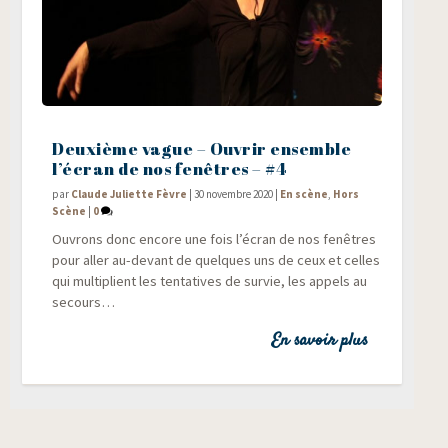
Deuxième vague – Ouvrir ensemble
l’écran de nos fenêtres – #4
par
Claude Juliette Fèvre
|
30 novembre 2020
|
En scène
,
Hors
Scène
|
0
Ouvrons donc encore une fois l’écran de nos fenêtres
pour aller au-devant de quelques uns de ceux et celles
qui mul­ti­plient les ten­ta­tives de sur­vie, les appels au
secours…
En savoir plus