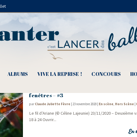
llet
Koclair
ALBUMS
VIVE LA REPRISE !
CONCOURS
HO
Deuxième vague – Ouvrir ensemble l’écra
fenêtres – #3
par
Claude Juliette Fèvre
|
23 novembre 2020
|
En scène
,
Hors Scène
|
Le fil d’Ariane (© Céline Lajeunie) 23/​11/​2020 – Deuxième 
18 à 24 Ouvrir...
En s