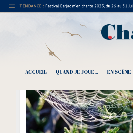
TENDANCE :
Festival Barjac m’en chante 2025, du 26 au 31 Jui
ACCUEIL
QUAND JE JOUE…
EN SCÈNE