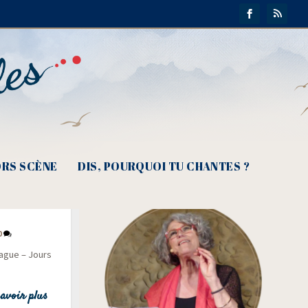
RS SCÈNE
DIS, POURQUOI TU CHANTES ?
n de nos
0
vague – Jours
avoir plus