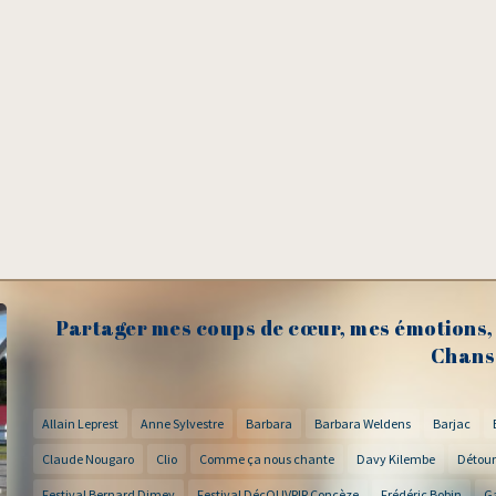
Partager mes coups de cœur, mes émotions, 
Chans
Allain Leprest
Anne Sylvestre
Barbara
Barbara Weldens
Barjac
Claude Nougaro
Clio
Comme ça nous chante
Davy Kilembe
Détour
Festival Bernard Dimey
Festival DécOUVRIR Concèze
Frédéric Bobin
G