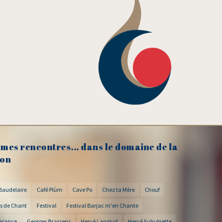
mes rencontres... dans le domaine de la
on
Baudelaire
Café Plùm
Cave Po
Chez ta Mère
Chouf
s de Chant
Festival
Festival Barjac m'en Chante
arance
Georges Brassens
Hervé Lapalud
Hervé Suhubiette