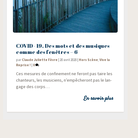
COVID- 19, Des mots et des musiques
comme des fenêtres – 6
par
Claude Juliette Fèvre
|
20 avril 2020
|
Hors Scène
,
Vive la
Reprise !
|
0
Ces mesures de confi­ne­ment ne feront pas taire les
chan­teurs, les musi­ciens, n’empêcheront pas le lan­
gage des corps…
En savoir plus