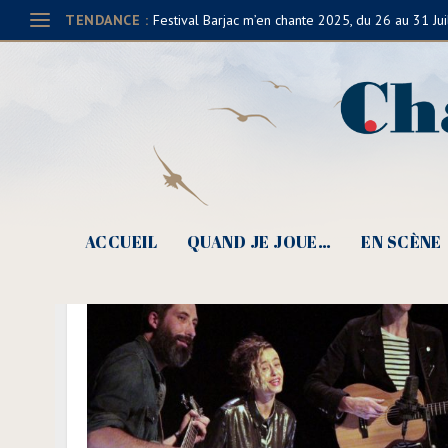
TENDANCE :
Festival Barjac m’en chante 2025, du 26 au 31 Jui
ACCUEIL
QUAND JE JOUE…
EN SCÈNE