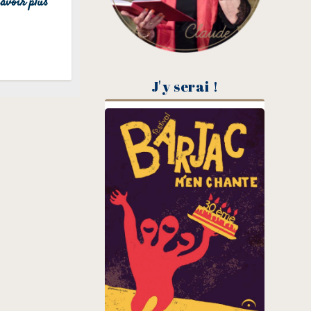
avoir plus
J'y serai !