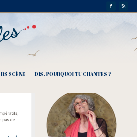
RS SCÈNE
DIS, POURQUOI TU CHANTES ?
 on
pé­ra­tifs,
le pas de