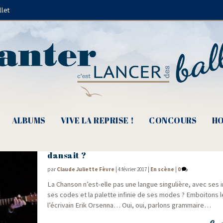
llet
La Gespe
ALBUMS
VIVE LA REPRISE !
CONCOURS
HO
e
16
Détours de Chant – Jules Nectar, et si
dansait ?
par
Claude Juliette Fèvre
|
4 février 2017
|
En scène
|
0
La Chan­son n’est-elle pas une langue sin­gu­lière, avec ses im
ses codes et la palette infi­nie de ses modes ? Emboi­tons 
l’écrivain Erik Orsen­na… Oui, oui, par­lons grammaire…