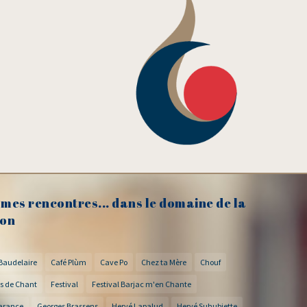
mes rencontres... dans le domaine de la
on
Baudelaire
Café Plùm
Cave Po
Chez ta Mère
Chouf
s de Chant
Festival
Festival Barjac m'en Chante
arance
Georges Brassens
Hervé Lapalud
Hervé Suhubiette