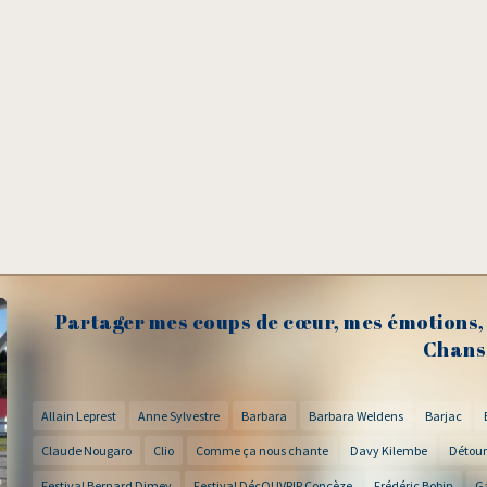
Partager mes coups de cœur, mes émotions, 
Chans
Allain Leprest
Anne Sylvestre
Barbara
Barbara Weldens
Barjac
Claude Nougaro
Clio
Comme ça nous chante
Davy Kilembe
Détour
Festival Bernard Dimey
Festival DécOUVRIR Concèze
Frédéric Bobin
G