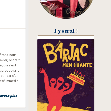
J'y serai !
rê­tons-nous
­vier, ont fait
né, qui s’est
 pro­vo­quant
at – car c’en
 a été immé­dia­
avoir plus