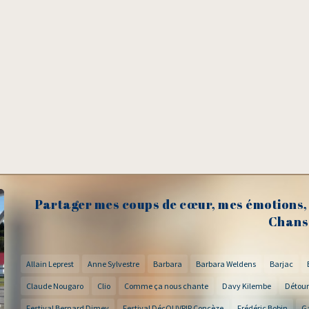
Partager mes coups de cœur, mes émotions, 
Chans
Allain Leprest
Anne Sylvestre
Barbara
Barbara Weldens
Barjac
Claude Nougaro
Clio
Comme ça nous chante
Davy Kilembe
Détour
Festival Bernard Dimey
Festival DécOUVRIR Concèze
Frédéric Bobin
G