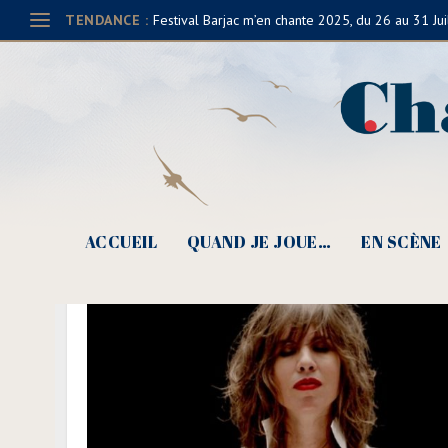
TENDANCE :
Festival Barjac m’en chante 2025, du 26 au 31 Jui
ACCUEIL
QUAND JE JOUE…
EN SCÈNE