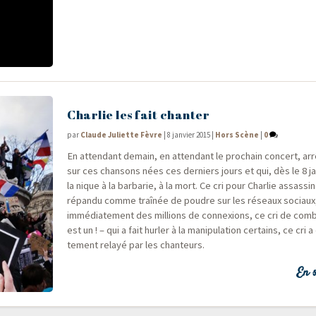
Charlie les fait chanter
par
Claude Juliette Fèvre
|
8 janvier 2015
|
Hors Scène
|
0
En atten­dant demain, en atten­dant le pro­chain concert, ar
sur ces chan­sons nées ces der­niers jours et qui, dès le 8 jan
la nique à la bar­ba­rie, à la mort. Ce cri pour Char­lie assas­si­
répan­du comme traî­née de poudre sur les réseaux sociaux,
immé­dia­te­ment des mil­lions de connexions, ce cri de com­b
est un ! – qui a fait hur­ler à la mani­pu­la­tion cer­tains, ce cri
te­ment relayé par les chanteurs.
En s