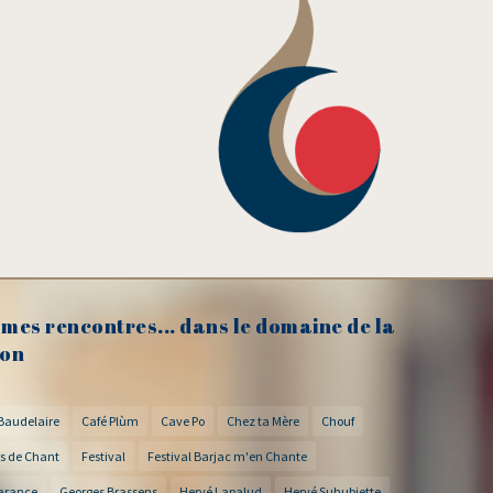
mes rencontres... dans le domaine de la
on
Baudelaire
Café Plùm
Cave Po
Chez ta Mère
Chouf
s de Chant
Festival
Festival Barjac m'en Chante
arance
Georges Brassens
Hervé Lapalud
Hervé Suhubiette