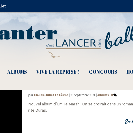
llet
La Grande Sophie
ALBUMS
VIVE LA REPRISE !
CONCOURS
HO
Emilie Marsh, La nuit dévale sur la terra
par
Claude Juliette Fèvre
|
26 septembre 2021
|
Albums
|
0
Nou­vel album d’E­mi­lie Marsh : On se croi­rait dans un roma
rite Duras.
En s