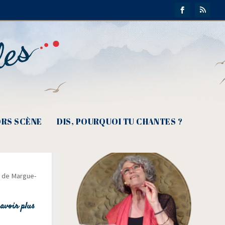
RS SCÈNE
DIS, POURQUOI TU CHANTES ?
sse…
n de Mar­gue­
avoir plus