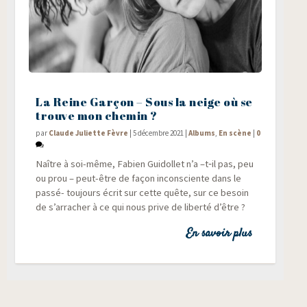
La Reine Garçon – Sous la neige où se
trouve mon chemin ?
par
Claude Juliette Fèvre
|
5 décembre 2021
|
Albums
,
En scène
|
0
Naître à soi-même, Fabien Gui­dol­let n’a –t‑il pas, peu
ou prou – peut-être de façon incons­ciente dans le
pas­sé- tou­jours écrit sur cette quête, sur ce besoin
de s’arracher à ce qui nous prive de liber­té d’être ?
En savoir plus