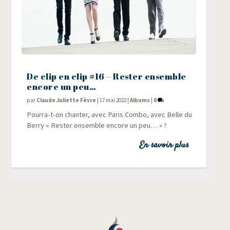
De clip en clip #16 – Rester ensemble
encore un peu…
par
Claude Juliette Fèvre
|
17 mai 2022
|
Albums
|
0
Pour­ra-t-on chan­ter, avec Paris Com­bo, avec Belle du
Ber­ry « Res­ter ensemble encore un peu… » ?
En savoir plus