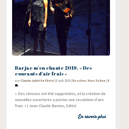
Barjac m’en chante 2019, « Des
courants d’air frais »
par
Claude Juliette Fèvre
|
8 août 2019
|
En scène
,
Hors Scène
|
0
« Des cloi­sons ont été sup­pri­mées, et la créa­tion de
nou­velles ouver­tures a per­mis une cir­cu­la­tion d’airs
frais. » ( Jean-Claude Barens, Edito)
En savoir plus