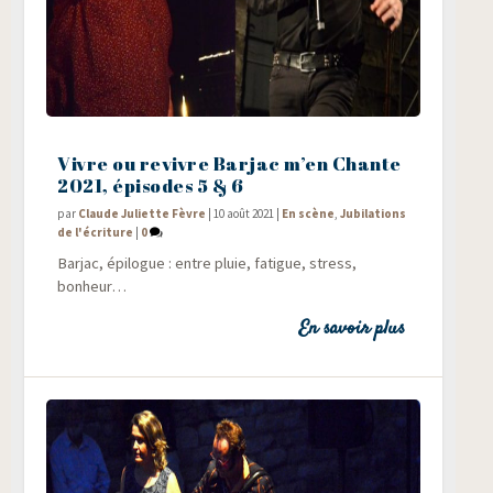
Vivre ou revivre Barjac m’en Chante
2021, épisodes 5 & 6
par
Claude Juliette Fèvre
|
10 août 2021
|
En scène
,
Jubilations
de l'écriture
|
0
Bar­jac, épi­logue : entre pluie, fatigue, stress,
bonheur…
En savoir plus