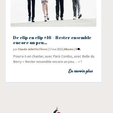
De clip en clip #16 – Rester ensemble
encore un peu…
par
Claude Juliette Fèvre
|
17 mai 2022
|
Albums
|
0
Pour­ra-t-on chan­ter, avec Paris Com­bo, avec Belle du
Ber­ry « Res­ter ensemble encore un peu… » ?
En savoir plus