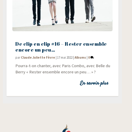
De clip en clip #16 – Rester ensemble
encore un peu…
par
Claude Juliette Fèvre
|
17 mai 2022
|
Albums
|
0
Pour­ra-t-on chan­ter, avec Paris Com­bo, avec Belle du
Ber­ry « Res­ter ensemble encore un peu… » ?
En savoir plus