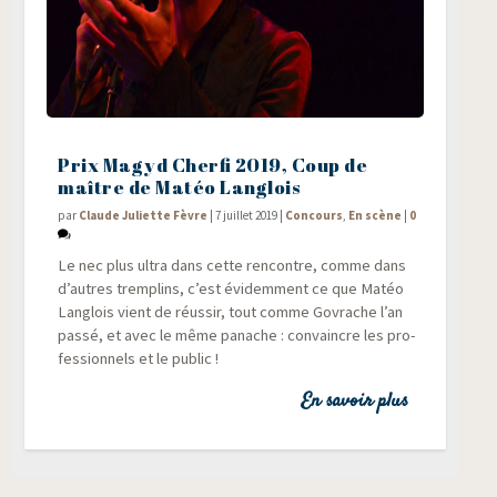
Prix Magyd Cherfi 2019, Coup de
maître de Matéo Langlois
par
Claude Juliette Fèvre
|
7 juillet 2019
|
Concours
,
En scène
|
0
Le nec plus ultra dans cette ren­contre, comme dans
d’autres trem­plins, c’est évi­dem­ment ce que Matéo
Lan­glois vient de réus­sir, tout comme Govrache l’an
pas­sé, et avec le même panache : convaincre les pro­
fes­sion­nels et le public !
En savoir plus