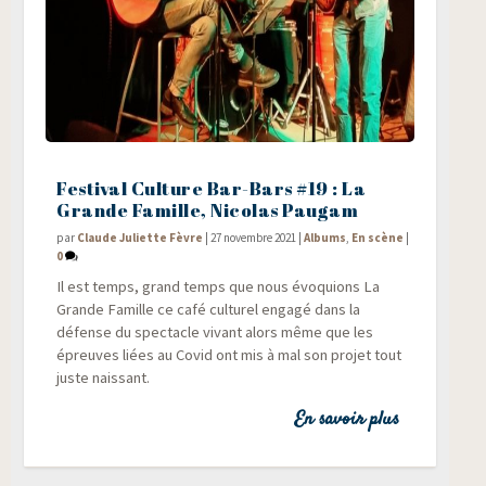
Festival Culture Bar-Bars #19 : La
Grande Famille, Nicolas Paugam
par
Claude Juliette Fèvre
|
27 novembre 2021
|
Albums
,
En scène
|
0
Il est temps, grand temps que nous évo­quions La
Grande Famille ce café cultu­rel enga­gé dans la
défense du spec­tacle vivant alors même que les
épreuves liées au Covid ont mis à mal son pro­jet tout
juste naissant.
En savoir plus