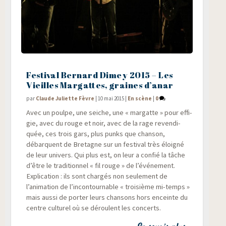
Festival Bernard Dimey 2015 – Les
Vieilles Margattes, graines d’anar
par
Claude Juliette Fèvre
|
10 mai 2015
|
En scène
|
0
Avec un poulpe, une seiche, une « mar­gatte » pour effi­
gie, avec du rouge et noir, avec de la rage reven­di­
quée, ces trois gars, plus punks que chan­son,
débarquent de Bre­tagne sur un fes­ti­val très éloi­gné
de leur uni­vers. Qui plus est, on leur a confié la tâche
d’être le tra­di­tion­nel « fil rouge » de l’événement.
Expli­ca­tion : ils sont char­gés non seule­ment de
l’animation de l’incontournable « troi­sième mi-temps »
mais aus­si de por­ter leurs chan­sons hors enceinte du
centre cultu­rel où se déroulent les concerts.