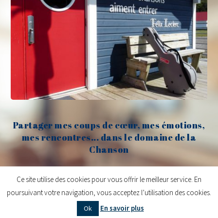
Partager mes coups de cœur, mes émotions,
mes rencontres... dans le domaine de la
Chanson
Claude Fèvre
Ce site utilise des cookies pour vous offrir le meilleur service. En
poursuivant votre navigation, vous acceptez l’utilisation des cookies.
Copyright © 2026
Claude Fèvre | Chanter c'est lancer des balles
| Design
En savoir plus
Ok
centifoliae
|
Mentions légales
|
Contact