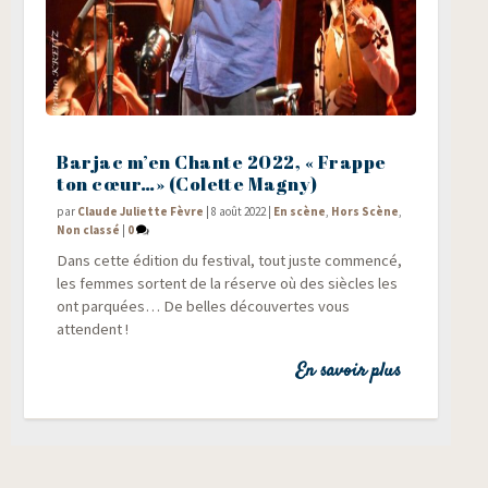
Barjac m’en Chante 2022, « Frappe
ton cœur…» (Colette Magny)
par
Claude Juliette Fèvre
|
8 août 2022
|
En scène
,
Hors Scène
,
Non classé
|
0
Dans cette édi­tion du fes­ti­val, tout juste com­men­cé,
les femmes sortent de la réserve où des siècles les
ont par­quées… De belles décou­vertes vous
attendent !
En savoir plus