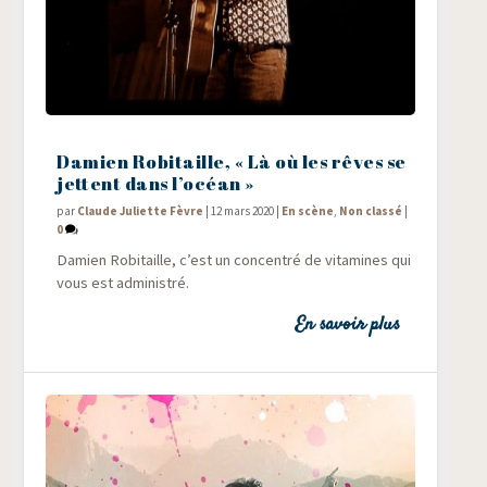
Damien Robitaille, « Là où les rêves se
jettent dans l’océan »
par
Claude Juliette Fèvre
|
12 mars 2020
|
En scène
,
Non classé
|
0
Damien Robi­taille, c’est un concen­tré de vita­mines qui
vous est administré.
En savoir plus