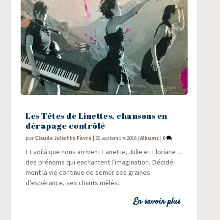
Les Têtes de Linettes, chansons en
dérapage contrôlé
par
Claude Juliette Fèvre
|
22 septembre 2016
|
Albums
|
0
Et voi­là que nous arrivent Fanette, Julie et Flo­riane…
des pré­noms qui enchantent l’imagination. Déci­dé­
ment la vie conti­nue de semer ses graines
d’espérance, ses chants mêlés.
En savoir plus